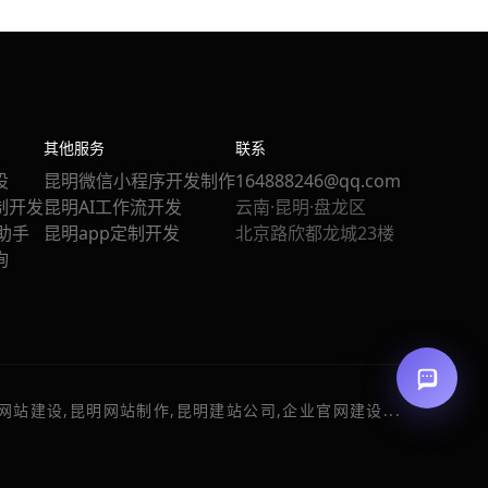
其他服务
联系
设
昆明微信小程序开发制作
164888246@qq.com
制开发
昆明AI工作流开发
云南·昆明·盘龙区
站助手
昆明app定制开发
北京路欣都龙城23楼
询
网站建设,昆明网站制作,昆明建站公司,企业官网建设...