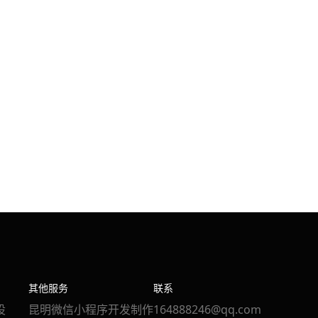
其他服务
联系
设
昆明微信小程序开发制作
164888246@qq.com