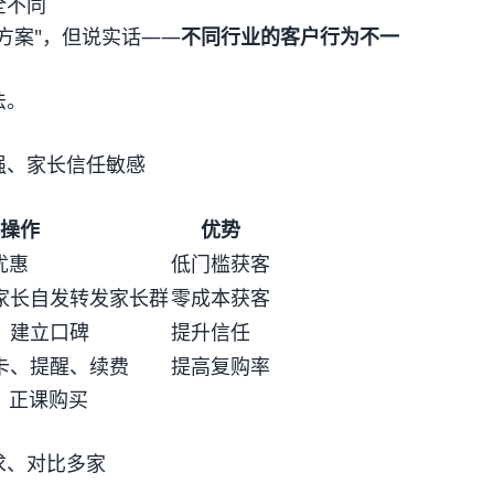
全不同
方案"，但说实话——
不同行业的客户行为不一
法。
强、家长信任敏感
操作
优势
优惠
低门槛获客
家长自发转发家长群
零成本获客
，建立口碑
提升信任
卡、提醒、续费
提高复购率
→ 正课购买
求、对比多家