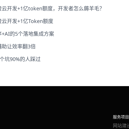
云开发+1亿token额度，开发者怎么薅羊毛？
开发+1亿Token额度
+AI的5个落地集成方案
辅助让效率翻3倍
个坑90%的人踩过
服务项目
网站建