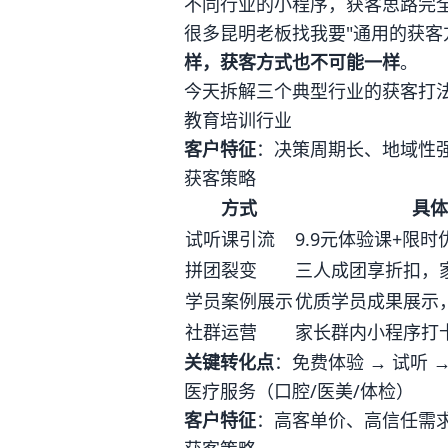
不同行业的小程序，获客思路完
很多昆明老板找我要"通用的获客
样，获客方式也不可能一样
。
今天拆解三个典型行业的获客打
教育培训行业
客户特征
：决策周期长、地域性
获客策略
方式
具体
试听课引流
9.9元体验课+限时
拼团裂变
三人成团享折扣，
学员案例展示
优质学员成果展示
社群运营
家长群内小程序打
关键转化点
：免费体验 → 试听 
医疗服务（口腔/医美/体检）
客户特征
：高客单价、高信任需