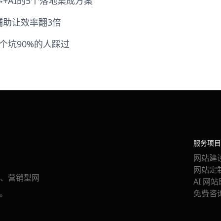
+AI的5个落地集成方案
辅助让效率翻3倍
个坑90%的人踩过
服务项目
网站建
网站定
、营销型网
AI 网
。
免费咨