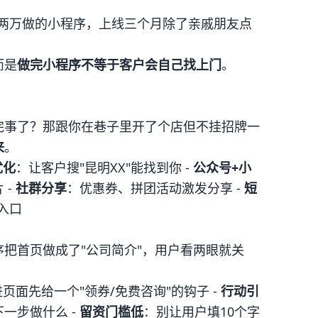
？
一两万做的小程序，上线三个月除了亲戚朋友点
而是
做完小程序不等于客户会自己找上门
。
完事了？那跟你在巷子里开了个店但不挂招牌一
来
。
优化
：让客户搜"昆明XX"能找到你 -
公众号+小
 -
社群分享
：优惠券、拼团活动激发分享 -
短
入口
把首页做成了"公司简介"，用户看两眼就关
页面先给一个"领券/免费咨询"的钩子 -
行动引
一步做什么 -
留资门槛低
：别让用户填10个字