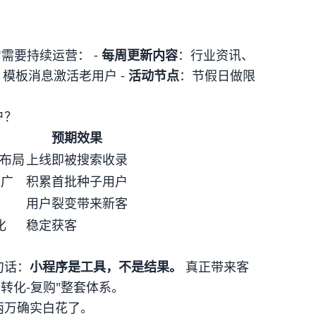
需要持续运营： -
每周更新内容
：行业资讯、
：模板消息激活老用户 -
活动节点
：节假日做限
户？
预期效果
词布局
上线即被搜索收录
推广
积累首批种子用户
用户裂变带来新客
化
稳定获客
句话：
小程序是工具，不是结果。
真正带来客
转化-复购"整套体系。
两万确实白花了。