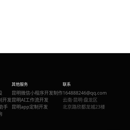
其他服务
联系
设
昆明微信小程序开发制作
164888246@qq.com
制开发
昆明AI工作流开发
云南·昆明·盘龙区
站助手
昆明app定制开发
北京路欣都龙城23楼
询