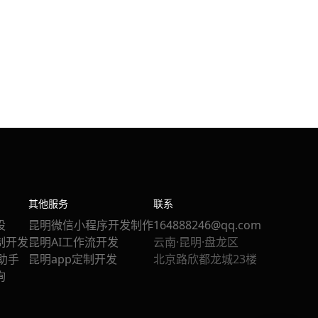
其他服务
联系
设
昆明微信小程序开发制作
164888246@qq.com
制开发
昆明AI工作流开发
云南·昆明·盘龙区
站助手
昆明app定制开发
北京路欣都龙城23楼
询